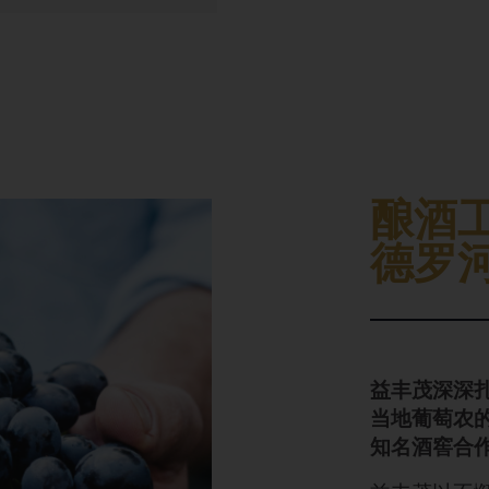
酿酒
德罗
益丰茂深深
当地葡萄农
知名酒窖合