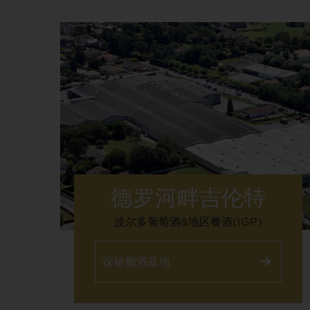
德罗河畔吉伦特
波尔多葡萄酒&地区餐酒(IGP)
探秘酿酒基地