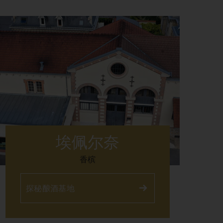
埃佩尔奈
香槟
探秘酿酒基地