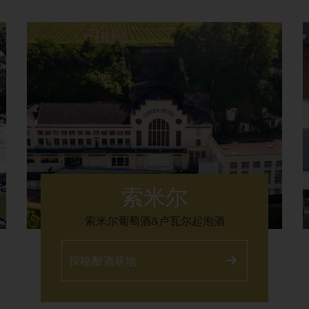
索米尔
索米尔葡萄酒&卢瓦尔起泡酒
探秘酿酒基地