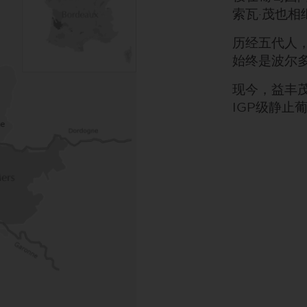
索瓦·茂也相
历经五代人
始终是波尔
现今，益丰
IGP级静止