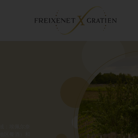
域：埃佩尔奈
地区餐酒）和