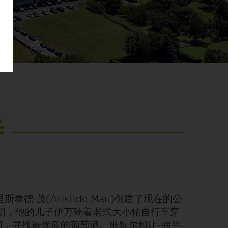
特
里斯泰德·茂(Aristide Mau)创建了现在的公
纪初，他的儿子伊万骑着老式大小轮自行车穿
间，寻找最优质的葡萄酒。米歇尔和让-弗兰