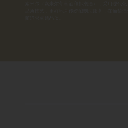
索米尔（索米尔葡萄酒和起泡酒），采用现代化
品质技艺，更好地为传统酿制法服务，在葡萄酒
懈追求卓越品质。