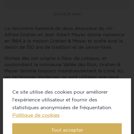
SAUMUR-MAP
La rencontre humaine de deux amoureux du vin :
Alfred Gratien et Jean Albert Meyer, donne naissance
en 1864 à la maison Gratien & Meyer et scelle ainsi le
destin de 150 ans de tradition et de savoir-faire.
Nichée dès son origine à flanc de coteaux, et
surplombant la lumineuse Vallée des Rois, Gratien &
Meyer domine toujours majestueusement la Loire. Ici,
les techniques modernes ne sont utilisées que pour
mieux servir la tradition et permettent de proposer de
fines bulles de Loire en France et sur les marchés
Ce site utilise des cookies pour améliorer
étrangers dans le respect des appellations Saumur et
l'expérience utilisateur et fournir des
Crémant de Loire.
statistiques anonymisées de fréquentation.
Politique de cookies
Tout accepter