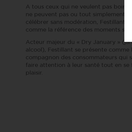
A tous ceux qui ne veulent pas boire d
ne peuvent pas ou tout simplement qu
célébrer sans modération, Festillant s
comme la référence des moments sans
Acteur majeur du « Dry January » (jan
alcool), Festillant se présente comme 
compagnon des consommateurs qui s
faire attention à leur santé tout en se 
plaisir.