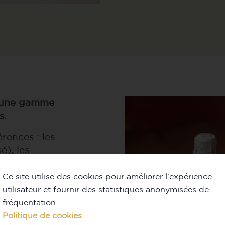
re une gamme
us.
ences : les
é), les
Blanc
êche de
Ce site utilise des cookies pour améliorer l'expérience
 agrémentée
utilisateur et fournir des statistiques anonymisées de
is 2023
fréquentation.
Politique de cookies