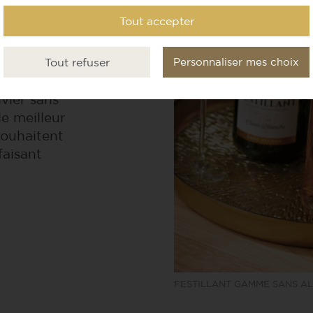
’alcool, qui
Tout accepter
i veulent
’impose
Tout refuser
Personnaliser mes choix
 alcool.
vier sans
le meilleur
ouhaitent
faisant
FESTILLANT GAMME SANS A