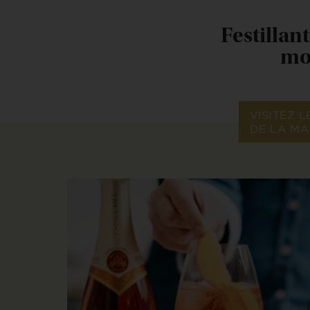
Festillan
mom
VISITEZ L
DE LA M