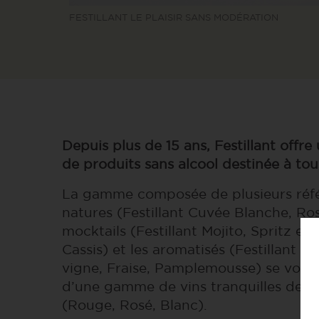
FESTILLANT LE PLAISIR SANS MODÉRATION
Depuis plus de 15 ans, Festillant off
de produits sans alcool destinée à to
La gamme composée de plusieurs référ
natures (Festillant Cuvée Blanche, Ros
mocktails (Festillant Mojito, Spritz et 
Cassis) et les aromatisés (Festillant P
vigne, Fraise, Pamplemousse) se voit
d’une gamme de vins tranquilles depu
(Rouge, Rosé, Blanc).