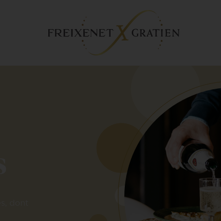
s
s, dont