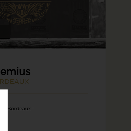
remius
RDEAUX
nt Bordeaux !