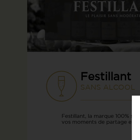
Festillant
SANS ALCOOL
Festillant, la marque 100% san
vos moments de partage et de