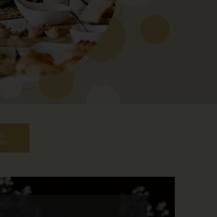
s
les