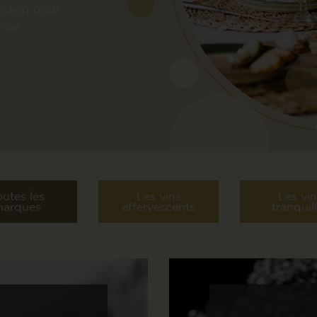
idien pour
vie.
outes les
Les vins
Les vin
arques
effervescents
tranquil