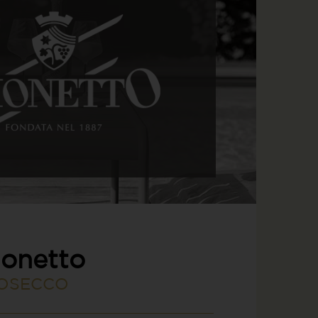
ionetto
OSECCO