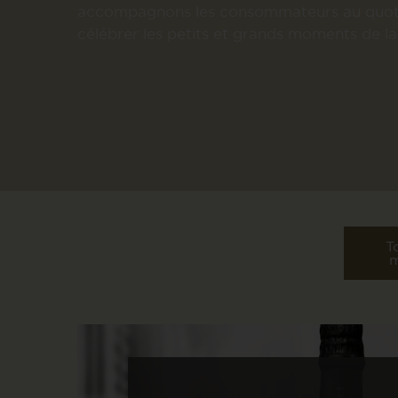
accompagnons les consommateurs au quot
célébrer les petits et grands moments de la 
T
m