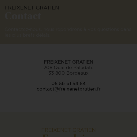
FREIXENET GRATIEN
Contact
Contactez-nous, nous répondrons à vos questions dans
les plus brefs délais.
FREIXENET GRATIEN
208 Quai de Paludate
33 800 Bordeaux
05 56 61 54 54
contact@freixenetgratien.fr
FREIXENET GRATIEN