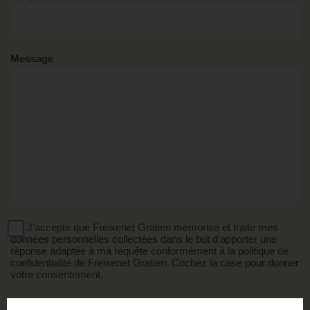
Message
J’accepte que Freixenet Gratien mémorise et traite mes
données personnelles collectées dans le but d'apporter une
réponse adaptée à ma requête conformément à la politique de
confidentialité de Freixenet Gratien. Cochez la case pour donner
votre consentement.