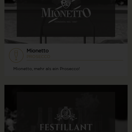
Mionetto
PROSECCO
Mionetto, mehr als ein Prosecco!