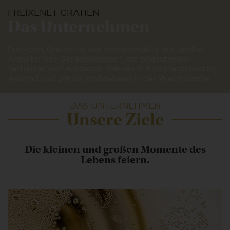
FREIXENET GRATIEN
Das Unternehmen
Freixenet Gratien ist der mengenmäßig drittgrößte
Anbieter von Schaumweinen*, ein bedeutender
Vertreiber von Bordeaux-Weinen in Frankreich und im
Ausland und gilt als maßgebend in der Weinbranche.
DAS UNTERNEHMEN
Unsere Ziele
Die kleinen und großen Momente des
Lebens feiern.