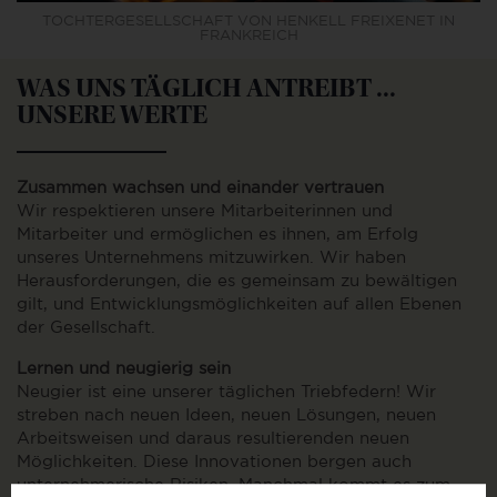
TOCHTERGESELLSCHAFT VON HENKELL FREIXENET IN
FRANKREICH
WAS UNS TÄGLICH ANTREIBT ...
UNSERE WERTE
Zusammen wachsen und einander vertrauen
Wir respektieren unsere Mitarbeiterinnen und
Mitarbeiter und ermöglichen es ihnen, am Erfolg
unseres Unternehmens mitzuwirken. Wir haben
Herausforderungen, die es gemeinsam zu bewältigen
gilt, und Entwicklungsmöglichkeiten auf allen Ebenen
der Gesellschaft.
Lernen und neugierig sein
Neugier ist eine unserer täglichen Triebfedern! Wir
streben nach neuen Ideen, neuen Lösungen, neuen
Arbeitsweisen und daraus resultierenden neuen
Möglichkeiten. Diese Innovationen bergen auch
unternehmerische Risiken. Manchmal kommt es zum